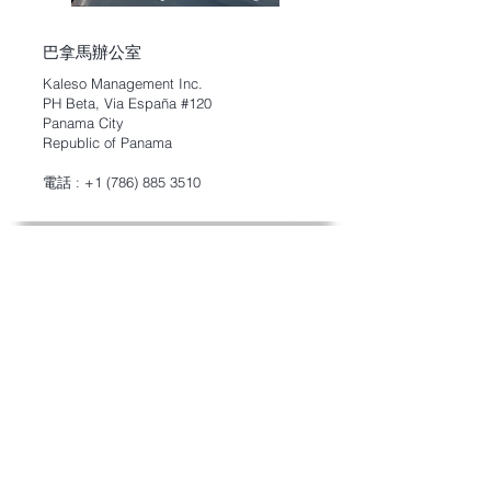
巴拿馬辦公室
Kaleso Management Inc.
PH Beta, Via España #120
Panama City
Republic of Panama
電話 :
+1 (786) 885 3510
電子郵件：
info@kaleso.com