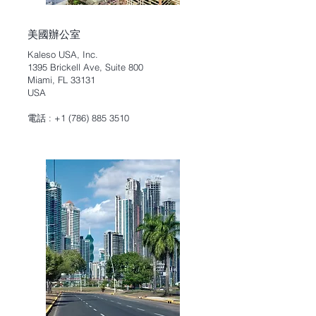
美國辦公室
Kaleso USA, Inc.
1395 Brickell Ave, Suite 800
Miami, FL 33131
USA
電話 :
+1 (786) 885 3510